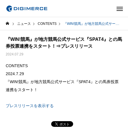
ニュース
CONTENTS
『WIN!競馬』が地方競馬公式サービス『SPAT4』との馬券投票連携をスタート！⇒プレスリリース
『WIN!競馬』が地方競馬公式サービス『SPAT4』との馬
券投票連携をスタート！
⇒プレスリリース
2024.07.29
CONTENTS
2024.7.29
『WIN!競馬』が地方競馬公式サービス『SPAT4』との馬券投票
連携をスタート！
プレスリリースを表示する