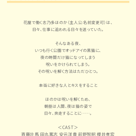
花屋で働く志乃多ほのか（主人公:名前変更可）は、
日々、仕事に追われる日々を送っていた。
そんなある夜、
いつも行く公園でオッドアイの黒猫に、
夜の時間だけ猫になってしまう
呪いをかけられてしまう。
その呪いを解く方法はただひとつ。
――本当に好きな人とキスをすること
ほのかは呪いを解くため、
朝昼は人間、夜は猫の姿で
日々、奔走することに……。
＜CAST＞
斉藤壮馬 田丸篤志 安元洋貴 前野智昭 櫻井孝宏